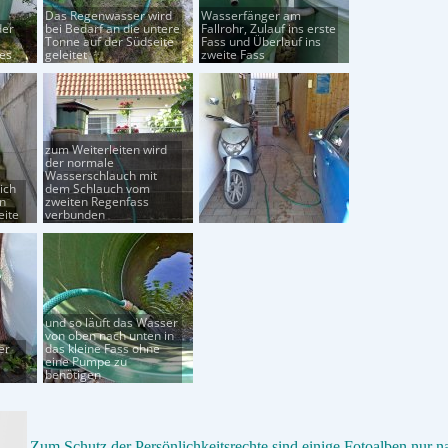
Das Regenwasser wird
Wasserfänger am
der
bei Bedarf an die untere
Fallrohr, Zulauf ins erste
Tonne auf der Südseite
Fass und Überlauf ins
es
geleitet
zweite Fass
zum Weiterleiten wird
der normale
Wasserschlauch mit
ich
dem Schlauch vom
en
zweiten Regenfass
eite
verbunden
und so läuft das Wasser
von oben nach unten in
er
das kleine Fass ohne
eine Pumpe zu
benötigen
Zum Schutz der Persönlichkeitsrechte sind einige Fotoalben nur n