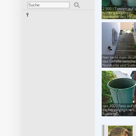
2 500 l Tonnen auf 
höher gelegenen
Nordseite des Haus
hier sieht man deutl
das Gefälle zwisch
Nordseite und Süds
das 300 l Fass auf d
tierfer gelgegenen
Südseite