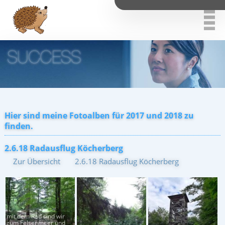
Hier sind meine Fotoalben für 2017 und 2018 zu
finden.
2.6.18 Radausflug Köcherberg
Zur Übersicht
2.6.18 Radausflug Köcherberg
mit dem Rad sind wir
zum Felsenmeer und