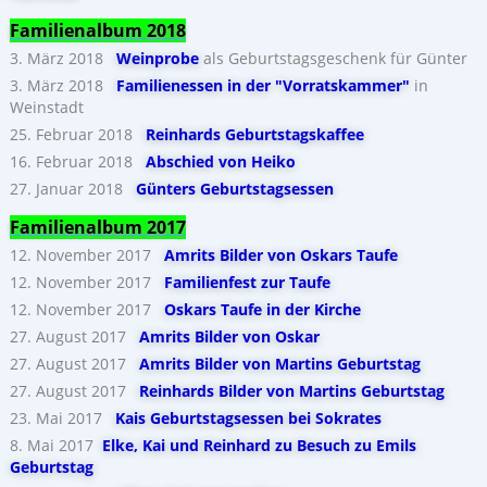
Familienalbum 2018
3. März 2018
Weinprobe
als Geburtstagsgeschenk für Günter
3. März 2018
Familienessen in der "Vorratskammer"
in
Weinstadt
25. Februar 2018
Reinhards Geburtstagskaffee
16. Februar 2018
Abschied von Heiko
27. Januar 2018
Günters Geburtstagsessen
Familienalbum 2017
12. November 2017
Amrits Bilder von Oskars Taufe
12. November 2017
Familienfest zur Taufe
12. November 2017
Oskars Taufe in der Kirche
27. August 2017
Amrits Bilder von Oskar
27. August 2017
Amrits Bilder von Martins Geburtstag
27. August 2017
Reinhards Bilder von Martins Geburtstag
23. Mai 2017
Kais Geburtstagsessen bei Sokrates
8. Mai 2017
Elke, Kai und Reinhard zu Besuch zu Emils
Geburtstag